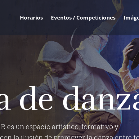
Horarios
Eventos / Competiciones
Imág
a de danz
 es un espacio artístico, formativo y
con la ilusión de promover la danza entre t