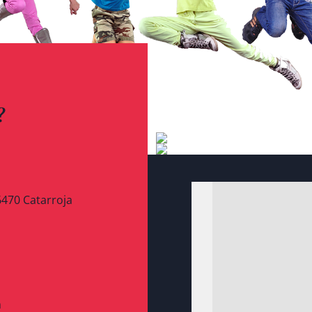
?
46470 Catarroja
m