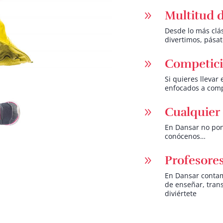
Multitud d
9
Desde lo más clá
divertimos, pása
Competic
9
Si quieres llevar
enfocados a comp
Cualquier
9
En Dansar no pon
conócenos…
Profesore
9
En Dansar contam
de enseñar, tran
diviértete