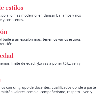
e estilos
sico a lo más moderno, en dansar bailamos y nos
te y conocenos.
ión
 el baile a un escalón más, tenemos varios grupos
etición
 edad
emos límite de edad, ¿Lo vas a poner tú?… ven y
s
os con un grupo de docentes, cualificados donde a parte
smitirán valores como el compañerismo, respeto… ven y